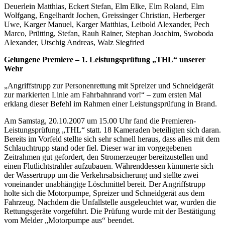
Deuerlein Matthias, Eckert Stefan, Elm Elke, Elm Roland, Elm
Wolfgang, Engelhardt Jochen, Greissinger Christian, Herberger
Uwe, Karger Manuel, Karger Matthias, Leibold Alexander, Pech
Marco, Prütting, Stefan, Rauh Rainer, Stephan Joachim, Swoboda
Alexander, Utschig Andreas, Walz Siegfried
Gelungene Premiere – 1. Leistungsprüfung „THL“ unserer
Wehr
„Angriffstrupp zur Personenrettung mit Spreizer und Schneidgerät
zur markierten Linie am Fahrbahnrand vor!“ – zum ersten Mal
erklang dieser Befehl im Rahmen einer Leistungsprüfung in Brand.
Am Samstag, 20.10.2007 um 15.00 Uhr fand die Premieren-
Leistungsprüfung „THL“ statt. 18 Kameraden beteiligten sich daran.
Bereits im Vorfeld stellte sich sehr schnell heraus, dass alles mit dem
Schlauchtrupp stand oder fiel. Dieser war im vorgegebenen
Zeitrahmen gut gefordert, den Stromerzeuger bereitzustellen und
einen Flutlichtstrahler aufzubauen. Währenddessen kümmerte sich
der Wassertrupp um die Verkehrsabsicherung und stellte zwei
voneinander unabhängige Löschmittel bereit. Der Angriffstrupp
holte sich die Motorpumpe, Spreizer und Schneidgerät aus dem
Fahrzeug. Nachdem die Unfallstelle ausgeleuchtet war, wurden die
Rettungsgeräte vorgeführt. Die Prüfung wurde mit der Bestätigung
vom Melder „Motorpumpe aus“ beendet.