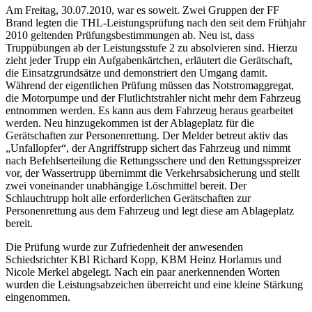
Am Freitag, 30.07.2010, war es soweit. Zwei Gruppen der FF
Brand legten die THL-Leistungsprüfung nach den seit dem Frühjahr
2010 geltenden Prüfungsbestimmungen ab. Neu ist, dass
Truppübungen ab der Leistungsstufe 2 zu absolvieren sind. Hierzu
zieht jeder Trupp ein Aufgabenkärtchen, erläutert die Gerätschaft,
die Einsatzgrundsätze und demonstriert den Umgang damit.
Während der eigentlichen Prüfung müssen das Notstromaggregat,
die Motorpumpe und der Flutlichtstrahler nicht mehr dem Fahrzeug
entnommen werden. Es kann aus dem Fahrzeug heraus gearbeitet
werden. Neu hinzugekommen ist der Ablageplatz für die
Gerätschaften zur Personenrettung. Der Melder betreut aktiv das
„Unfallopfer“, der Angriffstrupp sichert das Fahrzeug und nimmt
nach Befehlserteilung die Rettungsschere und den Rettungsspreizer
vor, der Wassertrupp übernimmt die Verkehrsabsicherung und stellt
zwei voneinander unabhängige Löschmittel bereit. Der
Schlauchtrupp holt alle erforderlichen Gerätschaften zur
Personenrettung aus dem Fahrzeug und legt diese am Ablageplatz
bereit.
Die Prüfung wurde zur Zufriedenheit der anwesenden
Schiedsrichter KBI Richard Kopp, KBM Heinz Horlamus und
Nicole Merkel abgelegt. Nach ein paar anerkennenden Worten
wurden die Leistungsabzeichen überreicht und eine kleine Stärkung
eingenommen.