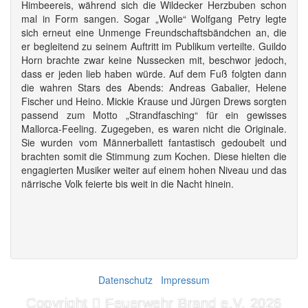
Himbeereis, während sich die Wildecker Herzbuben schon
mal in Form sangen. Sogar „Wolle“ Wolfgang Petry legte
sich erneut eine Unmenge Freundschaftsbändchen an, die
er begleitend zu seinem Auftritt im Publikum verteilte. Guildo
Horn brachte zwar keine Nussecken mit, beschwor jedoch,
dass er jeden lieb haben würde. Auf dem Fuß folgten dann
die wahren Stars des Abends: Andreas Gabalier, Helene
Fischer und Heino. Mickie Krause und Jürgen Drews sorgten
passend zum Motto „Strandfasching“ für ein gewisses
Mallorca-Feeling. Zugegeben, es waren nicht die Originale.
Sie wurden vom Männerballett fantastisch gedoubelt und
brachten somit die Stimmung zum Kochen. Diese hielten die
engagierten Musiker weiter auf einem hohen Niveau und das
närrische Volk feierte bis weit in die Nacht hinein.
Datenschutz
|
Impressum
Copyright
Feuerwehr Brand e.V. 2026